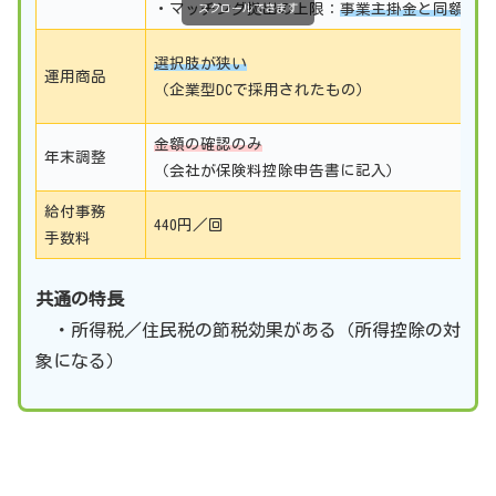
・マッチング拠出の上限：
事業主掛金と同額
スクロールできます
選
選択肢が狭い
運用商品
（
（企業型DCで採用されたもの）
運
金額の確認のみ
小
年末調整
（会社が保険料控除申告書に記入）
証
給付事務
440円／回
4
手数料
共通の特長
・所得税／住民税の節税効果がある（所得控除の対
象になる）