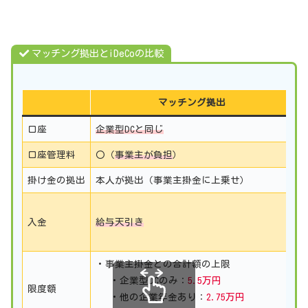
マッチング拠出とiDeCoの比較
マッチング拠出
口座
企業型DCと同じ
企
口座管理料
〇（
事業主が負担
）
×
掛け金の拠出
本人が拠出（事業主掛金に上乗せ）
本
自
入金
給与天引き
銀
手
・事業主掛金との合計額の上限
・
・企業型DCのみ：
5.5万円
限度額
・他の企業年金あり：
2.75万円