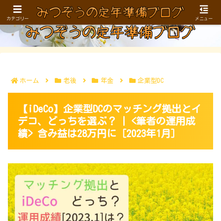
お金、健康、仕事／生きがい…。40〜50代に向けた定年準備ブログ
カテゴリー
メニュー
ホーム
老後
年金
企業型DC
【iDeCo】企業型DCのマッチング拠出とイ
デコ、どっちを選ぶ？ | <筆者の運用成
績> 含み益は28万円に［2023年1月］