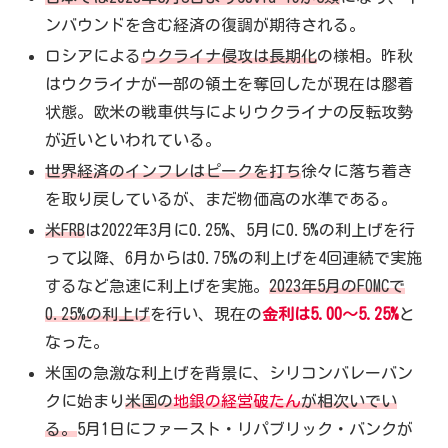
ンバウンドを含む経済の復調が期待される。
ロシアによる
ウクライナ侵攻は長期化
の様相。昨秋
はウクライナが一部の領土を奪回したが現在は膠着
状態。欧米の戦車供与によりウクライナの反転攻勢
が近いといわれている。
世界経済のインフレはピークを打ち
徐々に落ち着き
を取り戻しているが、まだ物価高の水準である。
米FRB
は2022年3月に0.25%、5月に0.5%の利上げを行
って以降、6月からは0.75%の利上げを4回連続で実施
するなど急速に利上げを実施。
2023年5月のFOMCで
0.25%の利上げ
を行い、現在の
金利は5.00～5.25%
と
なった。
米国の急激な利上げを背景に、シリコンバレーバン
クに始まり
米国の
地銀の
経営
破たん
が相次いでい
る。
5月1日にファースト・リパブリック・バンクが