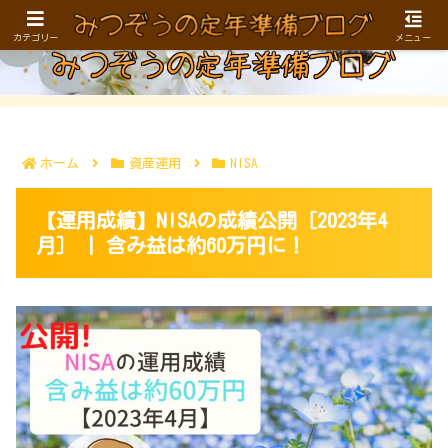
お金、健康、仕事／生きがい…。40〜50代に向けた定年準備ブログ
カテゴリー
メニュー
ホーム
資産運用
NISA
【運用成績】NISAの成績公開［2023年4
月］ | 含み益は約60万円に！