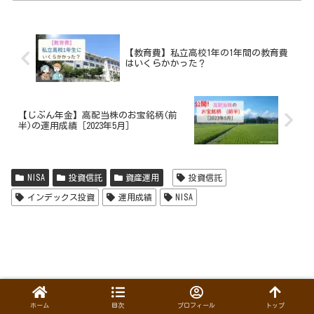
【教育費】私立高校1年の1年間の教育費
はいくらかかった？
【じぶん年金】高配当株のお宝銘柄(前
半)の運用成績［2023年5月］
NISA
投資信託
資産運用
投資信託
インデックス投資
運用成績
NISA
ホーム
目次
プロフィール
トップ