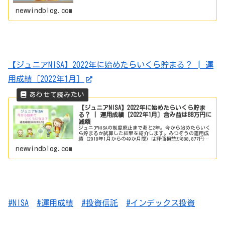
運用成績は、投資額110.4万円に対して評価額は約147万
円。含み益は35.6万円、年平均利回りは7.3%になりまし
newwindblog.com
た。
【ジュニアNISA】2022年に始めたらいくら貯まる？ | 運
用成績［2022年1月］
【ジュニアNISA】2022年に始めたらいくら貯ま
る？ | 運用成績［2022年1月］含み益は88万円に
減額
ジュニアNISAの制度廃止まであと2年。今から始めたらいく
ら貯まるか試算した結果を紹介します。みつぞうの運用成
績（2018年1月からの49か月間）は評価損益が888,877円
（+36.47%）でした。
newwindblog.com
#NISA
#運用成績
#投資信託
#インデックス投資