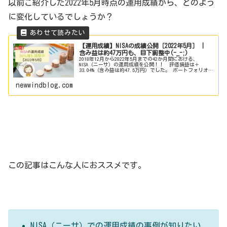
以前ご紹介した2022年5月時点の運用成績から、どのよう
に変化しているでしょうか？
【運用成績】NISAの成績公開［2022年5月］ |
含み益は約47万円も、目下調整中(-_-;)
2018年12月から2022年5月までの42か月間における、
NISA（ニーサ）の運用成績を公開！！ 評価損益は＋
33.04%（含み益は約47.5万円）でした。 ポートフォリオは
世界株と米国株への集中投資です。 なお、執筆時点（2022
年6月21日）の評価損益は＋26.1%（含み益 約35.5万円）で
newwindblog.com
した。トホホ(-_-;)
この記事はこんな人におススメです。
NISA（ニーサ）での運用成績の事例が知りたい